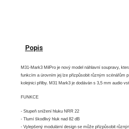
Popis
M31-Mark3 MilPro je nový model náhlavní soupravy, která
funkcím a úrovním jej lze přizpůsobit různým scénářům pr
kolejnici přilby. M31 Mark3 je dodáván s 3,5 mm audio v
FUNKCE
- Stupeň snížení hluku NRR 22
- Tlumí škodlivý hluk nad 82 dB
- Vylepšený modulární design se může přizpůsobit růz