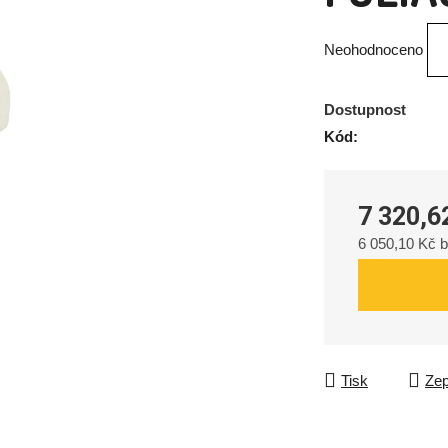
Průměrné
Neohodnoceno
hodnocení
produktu
Dostupnost
je
Kód:
0,0
z
5
7 320,6
hvězdiček.
6 050,10 Kč 
Měrná cena:
Tisk
Zep