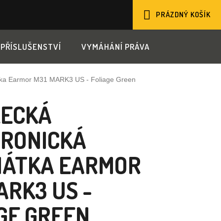
PRÁZDNÝ KOŠÍK
NÁKUPNÍ
PŘÍSLUŠENSTVÍ
VYMÁHÁNÍ PRÁVA
KOŠÍK
hátka Earmor M31 MARK3 US - Foliage Green
LECKÁ
TRONICKÁ
HÁTKA EARMOR
ARK3 US -
GE GREEN