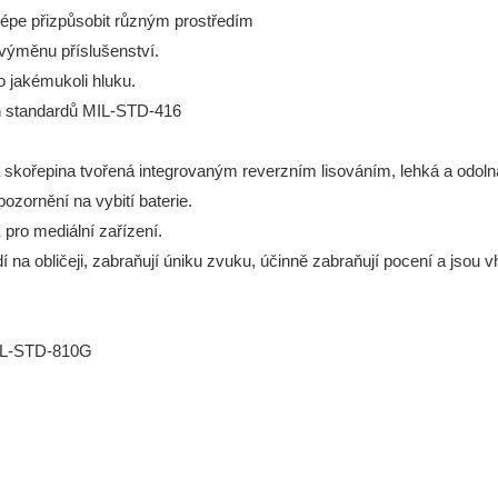
lépe přizpůsobit různým prostředím
výměnu příslušenství.
o jakémukoli hluku.
ch standardů MIL-STD-416
skořepina tvořená integrovaným reverzním lisováním, lehká a odoln
zornění na vybití baterie.
ro mediální zařízení.
í na obličeji, zabraňují úniku zvuku, účinně zabraňují pocení a jsou
 MIL-STD-810G