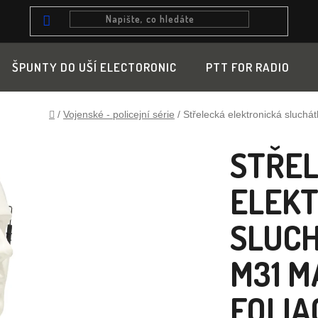
ŠPUNTY DO UŠÍ ELECTORONIC
PTT FOR RADIO
Domů
/
Vojenské - policejní série
/
Střelecká elektronická sluc
STŘE
ELEK
SLUC
M31 M
FOLIA