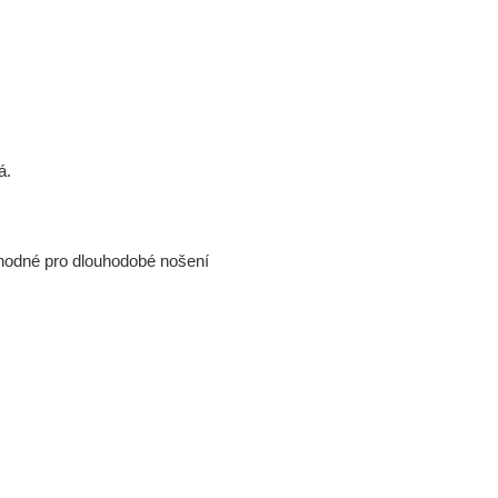
á.
 vhodné pro dlouhodobé nošení