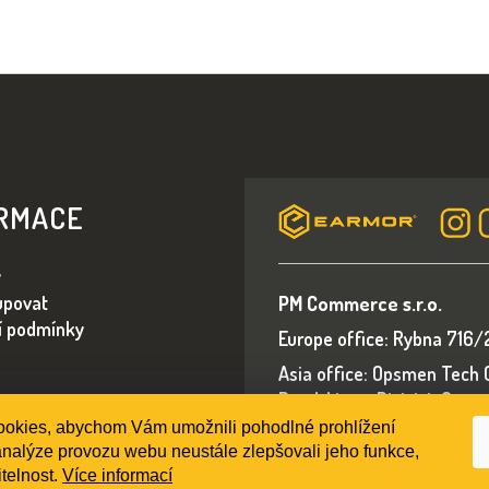
RMACE
y
upovat
PM Commerce s.r.o.
í podmínky
Europe office: Rybna 716/
Asia office: Opsmen Tech Co
Road, Liwan District, Gua
okies, abychom Vám umožnili pohodlné prohlížení
E-mail: sales@earmorsho
nalýze provozu webu neustále zlepšovali jeho funkce,
telnost.
Více informací