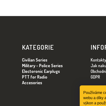
Z
Á
KATEGORIE
INFO
P
A
Civilian Series
Kontakt
T
Military - Police Series
Jak nak
Í
Electoronic Earplugs
Obchodn
PTT for Radio
GDPR
Accesories
Používáme co
webu a díky a
výkon a použi