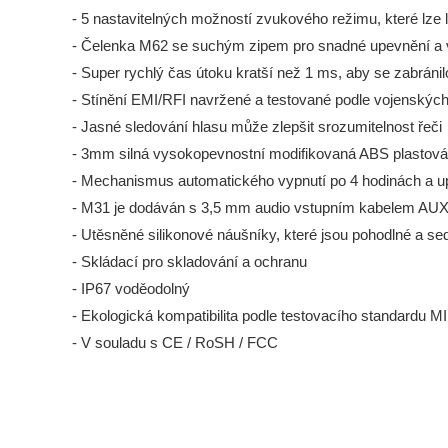
- 5 nastavitelných možností zvukového režimu, které lze 
- Čelenka M62 se suchým zipem pro snadné upevnění a 
- Super rychlý čas útoku kratší než 1 ms, aby se zabránil
- Stínění EMI/RFI navržené a testované podle vojenský
- Jasné sledování hlasu může zlepšit srozumitelnost řeči
- 3mm silná vysokopevnostní modifikovaná ABS plastová 
- Mechanismus automatického vypnutí po 4 hodinách a upo
- M31 je dodáván s 3,5 mm audio vstupním kabelem AUX p
- Utěsněné silikonové náušníky, které jsou pohodlné a sed
- Skládací pro skladování a ochranu
- IP67 voděodolný
- Ekologická kompatibilita podle testovacího standardu
- V souladu s CE / RoSH / FCC