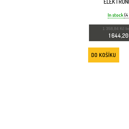
ELEKTRON
SLUCHÁTKA EA
PLUS - ORA
In stock
(4
1 358,84 Kč 
1 644,20
DO KOŠÍKU