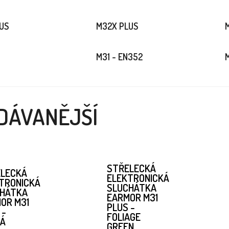
US
M32X PLUS
M31 - EN352
DÁVANĚJŠÍ
STŘELECKÁ
LECKÁ
ELEKTRONICKÁ
TRONICKÁ
SLUCHÁTKA
CHÁTKA
EARMOR M31
OR M31
PLUS -
 -
FOLIAGE
NÁ
GREEN