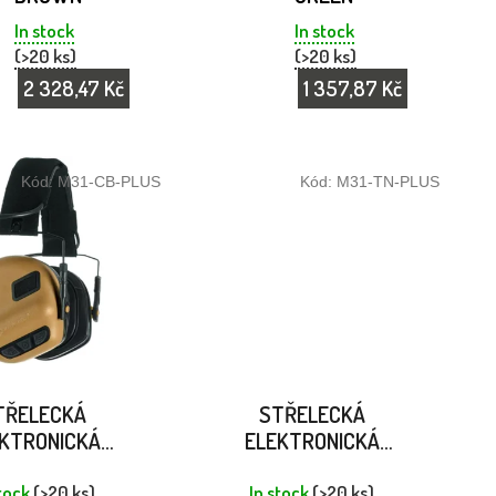
In stock
In stock
(>20 ks)
(>20 ks)
2 328,47 Kč
1 357,87 Kč
Kód:
M31-CB-PLUS
Kód:
M31-TN-PLUS
TŘELECKÁ
STŘELECKÁ
KTRONICKÁ
ELEKTRONICKÁ
KA EARMOR M31
SLUCHÁTKA EARMOR M31
 COYOTE BROWN
PLUS - COYOTE TAN
stock
(>20 ks)
In stock
(>20 ks)