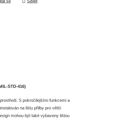
tat se
Sdílet
MIL-STD-416)
prostředí.
S pokročilejšími funkcemi a
instalován na lištu přilby pro větší
esign mohou být také vybaveny lištou