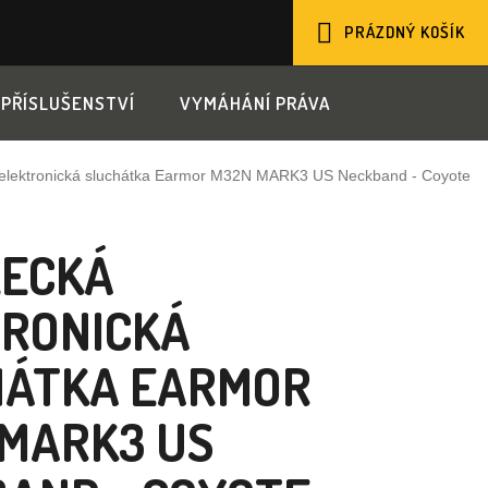
PRÁZDNÝ KOŠÍK
NÁKUPNÍ
PŘÍSLUŠENSTVÍ
VYMÁHÁNÍ PRÁVA
KOŠÍK
 elektronická sluchátka Earmor M32N MARK3 US Neckband - Coyote
LECKÁ
TRONICKÁ
HÁTKA EARMOR
MARK3 US