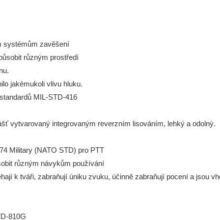
ým systémům zavěšení
působit různým prostředí
nu.
lo jakémukoli vlivu hluku.
h standardů MIL-STD-416
ášť vytvarovaný integrovaným reverzním lisováním,
lehký a odolný.
4 Military (NATO STD) pro PTT
sobit různým návykům používání
ají k tváři,
zabraňují úniku zvuku,
účinně zabraňují pocení a jsou v
STD-810G