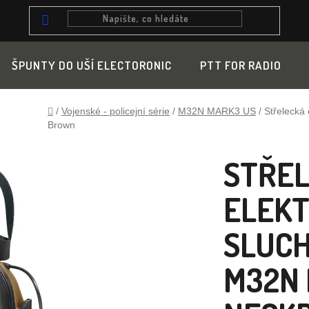
ŠPUNTY DO UŠÍ ELECTORONIC
PTT FOR RADIO
Domů
/
Vojenské - policejní série
/
M32N MARK3 US
/
Střelecká
Brown
STŘE
ELEK
SLUC
M32N 