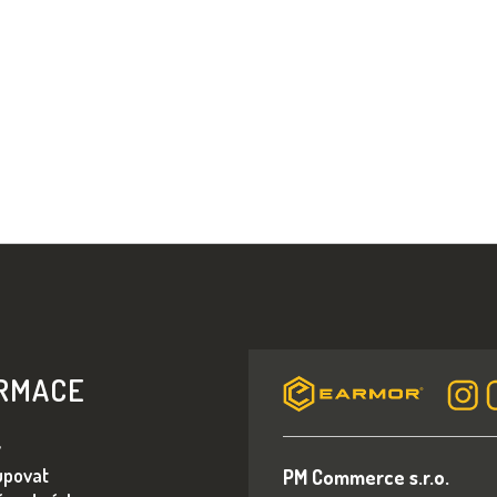
RMACE
y
upovat
PM Commerce s.r.o.