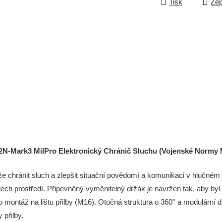
Tisk
Zep
N-Mark3 MilPro Elektronický Chránič Sluchu (Vojenské Normy 
e chránit sluch a zlepšit situační povědomí a komunikaci v hlučném 
ech prostředí.
Připevněný vyměnitelný držák je navržen tak,
aby byl 
montáž na lištu přilby (M16).
Otočná struktura o 360° a modulární d
 přilby.