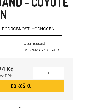
AND - COYOTE
N
PODROBNOSTI HODNOCENÍ
Upon request
M32N-MARK3US-CB
24 Kč
bez DPH
DO KOŠÍKU