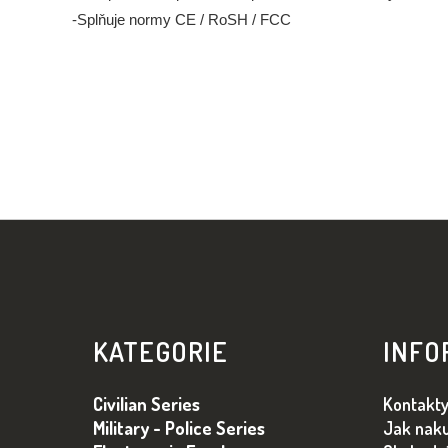
-Splňuje normy CE / RoSH / FCC
Z
Á
KATEGORIE
INFO
P
A
Civilian Series
Kontakt
T
Military - Police Series
Jak nak