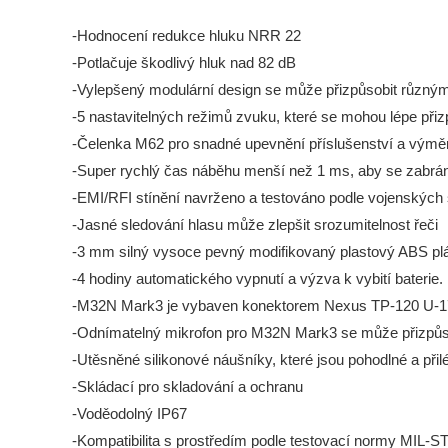
-Hodnocení redukce hluku NRR 22
-Potlačuje škodlivý hluk nad 82 dB
-Vylepšený modulární design se může přizpůsobit různ
-5 nastavitelných režimů zvuku,
které se mohou lépe přiz
-Čelenka M62 pro snadné upevnění příslušenství a výmě
-Super rychlý čas náběhu menší než 1 ms,
aby se zabráni
-EMI/RFI stínění navrženo a testováno podle vojenskýc
-Jasné sledování hlasu může zlepšit srozumitelnost řeči
-3 mm silný vysoce pevný modifikovaný plastový ABS pl
-4 hodiny automatického vypnutí a výzva k vybití baterie.
-M32N Mark3 je vybaven konektorem Nexus TP-120 U-17
-Odnímatelný mikrofon pro M32N Mark3 se může přizpů
-Utěsněné silikonové náušníky,
které jsou pohodlné a přiléh
-Skládací pro skladování a ochranu
-Voděodolný IP67
-Kompatibilita s prostředím podle testovací normy MIL-