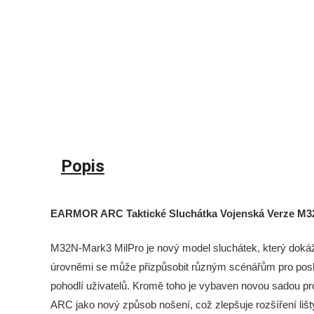
Popis
EARMOR ARC Taktické Sluchátka Vojenská Verze M32
M32N-Mark3 MilPro je nový model sluchátek,
který dokáž
úrovněmi se může přizpůsobit různým scénářům pro posl
pohodlí uživatelů.
Kromě toho je vybaven novou sadou pro 
ARC jako nový způsob nošení,
což zlepšuje rozšíření lišty