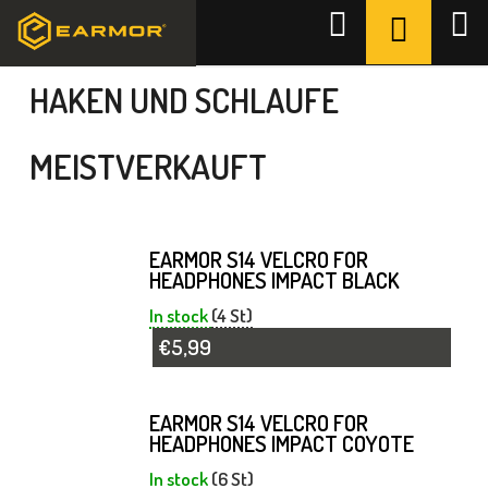
Zum
WARENK
Suchen
Inhalt
Startseite
/
Zubehör
/
Haken und Schlaufe
springen
HAKEN UND SCHLAUFE
MEISTVERKAUFT
EARMOR S14 VELCRO FOR
HEADPHONES IMPACT BLACK
In stock
(4 St)
€5,99
EARMOR S14 VELCRO FOR
HEADPHONES IMPACT COYOTE
In stock
(6 St)