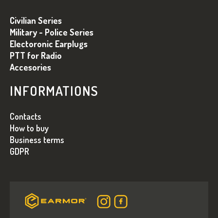
T
Z
E
E
Civilian Series
D
I
E
Military - Police Series
R
Electoronic Earplugs
L
L
PTT for Radio
E
I
Accesories
S
T
INFORMATIONS
E
Contacts
How to buy
Business terms
GDPR