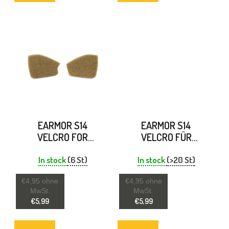
U
K
T
E
EARMOR S14
EARMOR S14
VELCRO FOR
VELCRO FÜR
HEADPHONES
KOPFHÖRER
IMPACT COYOTE
EARMOR M31 / M32
In stock
(6 St)
In stock
(>20 St)
KOJOT
€4,95 ohne
€4,95 ohne
MwSt.
MwSt.
€5,99
€5,99