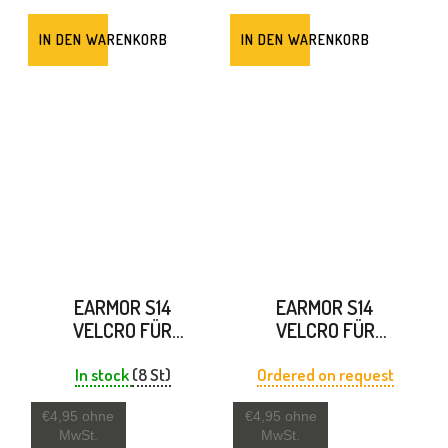
IN DEN WARENKORB
IN DEN WARENKORB
EARMOR S14
EARMOR S14
VELCRO FÜR
VELCRO FÜR
KOPFHÖRER
KOPFHÖRER
PELTOR COMTAC
PELTOR XPI
In stock
(8 St)
Ordered on request
SCHWARZ
KOYOTE
€4,95 ohne
€4,95 ohne
MwSt.
MwSt.