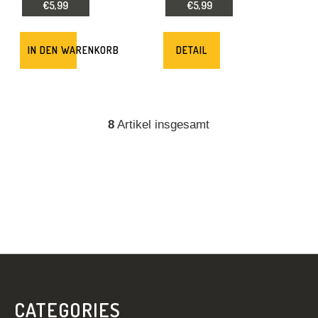
€5,99
€5,99
IN DEN WARENKORB
DETAIL
8
Artikel insgesamt
S
T
E
U
E
R
E
L
E
F
M
U
E
SS
N
CATEGORIES