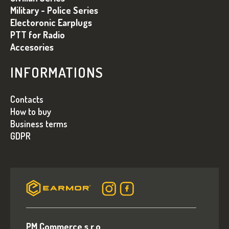
I
Military - Police Series
Electoronic Earplugs
L
PTT for Radio
E
Accesories
INFORMATIONS
Contacts
How to buy
Business terms
GDPR
PM Commerce s.r.o.