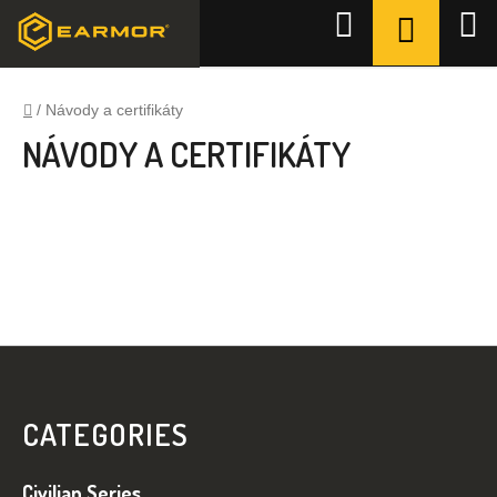
Zum
WARENK
Suchen
Inhalt
springen
Startseite
/
Návody a certifikáty
NÁVODY A CERTIFIKÁTY
F
U
SS
CATEGORIES
Z
E
Civilian Series