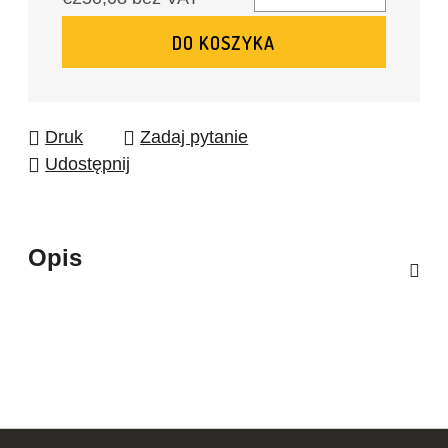
Cena jednostkowa:
DO KOSZYKA
Druk
Zadaj pytanie
Udostępnij
Opis
S