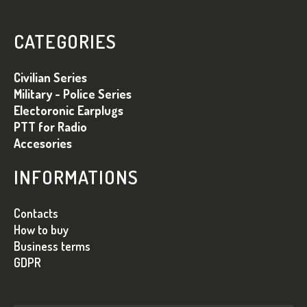
T
O
CATEGORIES
P
K
Civilian Series
A
Military - Police Series
Electoronic Earplugs
PTT for Radio
Accesories
INFORMATIONS
Contacts
How to buy
Business terms
GDPR