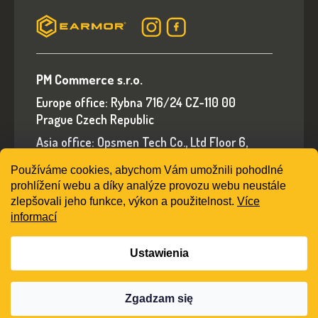
PM Commerce s.r.o.
Europe office: Rybna 716/24 CZ-110 00
Prague Czech Republic
Asia office: Opsmen Tech Co., Ltd Floor 6,
Building A, No.94 Liwan Road, Liwan District,
Používáme cookies, abychom Vám umožnili pohodlné
Guangzhou, Guangdong Province, China
prohlížení webu a díky analýze provozu webu neustále
E-mail: sales@earmorshop.com
zlepšovali jeho funkce, výkon a použitelnost.
Více
informací
Ustawienia
Opracował Shoptet
Zgadzam się
Copyright 2026
earmorshop.com
. Wszystkie
prawa zastrzeżone.