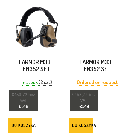
W
EARMOR M33 -
EARMOR M33 -
EN352 SET
EN352 SET
COYOTE BROWN
CZARNY
In stock
(2 szt)
Ordered on request
€453,72 bez
€453,72 bez
VAT
VAT
€549
€549
DO KOSZYKA
DO KOSZYKA