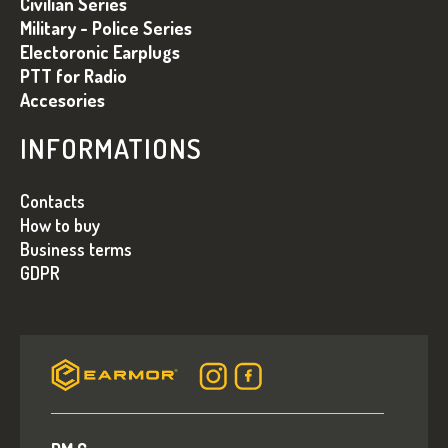
K
Civilian Series
A
Military - Police Series
Electoronic Earplugs
PTT for Radio
Accesories
INFORMATIONS
Contacts
How to buy
Business terms
GDPR