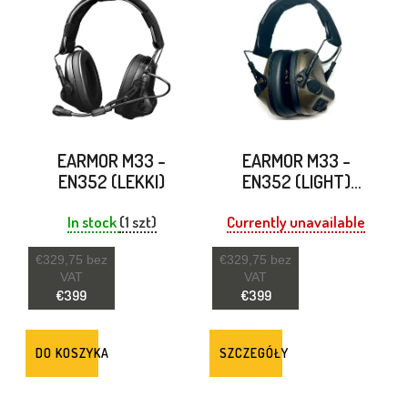
I
S
T
A
P
EARMOR M33 -
EARMOR M33 -
R
EN352 (LEKKI)
EN352 (LIGHT)
FOLIAGE GREEN -
O
OLIV
In stock
(1 szt)
Currently unavailable
D
€329,75 bez
€329,75 bez
U
VAT
VAT
€399
€399
K
T
DO KOSZYKA
SZCZEGÓŁY
Ó