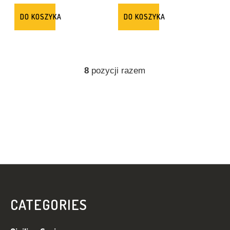
DO KOSZYKA
DO KOSZYKA
8
pozycji razem
K
O
N
T
R
O
L
K
I
S
L
T
I
O
S
CATEGORIES
T
P
Y