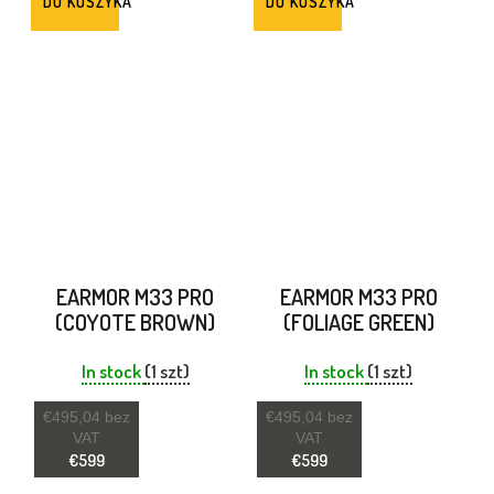
DO KOSZYKA
DO KOSZYKA
EARMOR M33 PRO
EARMOR M33 PRO
(COYOTE BROWN)
(FOLIAGE GREEN)
In stock
(1 szt)
In stock
(1 szt)
€495,04 bez
€495,04 bez
VAT
VAT
€599
€599