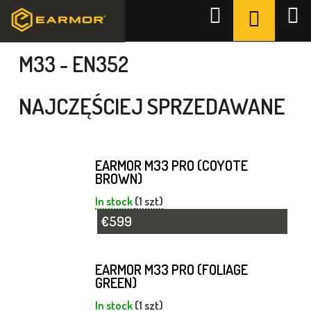
Przejść
KOSZYK
Szukaj
do
Home
/
Seria cywilna
/
M33 - EN352
treści
M33 - EN352
NAJCZĘŚCIEJ SPRZEDAWANE
EARMOR M33 PRO (COYOTE
BROWN)
In stock
(1 szt)
€599
EARMOR M33 PRO (FOLIAGE
GREEN)
In stock
(1 szt)