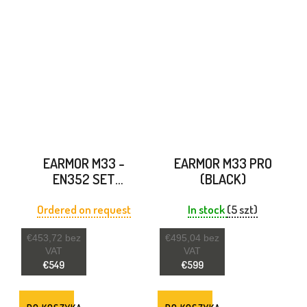
EARMOR M33 -
EARMOR M33 PRO
EN352 SET
(BLACK)
FOLIAGE GREEN
Ordered on request
In stock
(5 szt)
€453,72 bez
€495,04 bez
VAT
VAT
€549
€599