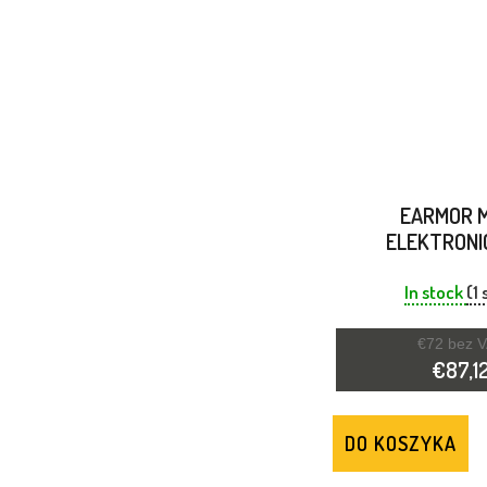
Ó
W
EARMOR 
ELEKTRONI
ZATYCZKA D
REDUKCJA HAŁA
In stock
(1 
€72 bez 
€87,1
DO KOSZYKA