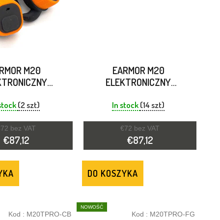
RMOR M20
EARMOR M20
KTRONICZNY
ELEKTRONICZNY
ZKA DO USZU
ZATYCZKA DO USZU
KCJA HAŁASU
REDUKCJA HAŁASU ZIELEŃ
stock
(2 szt)
In stock
(14 szt)
ARAŃCZOWY
LIŚCI
72 bez VAT
€72 bez VAT
€87,12
€87,12
YKA
DO KOSZYKA
NOWOŚĆ
Kod :
M20TPRO-CB
Kod :
M20TPRO-FG