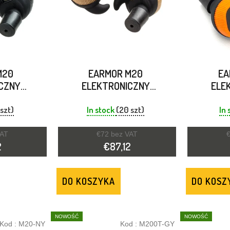
M20
EARMOR M20
EA
CZNY
ELEKTRONICZNY
ELE
O USZU
ZATYCZKA DO USZU
ZATYC
AŁASU
REDUKCJA HAŁASU KOJOT
REDU
 szt)
In stock
(20 szt)
In 
Y
POM
VAT
€72 bez VAT
€
2
€87,12
DO KOSZYKA
DO KOSZ
NOWOŚĆ
NOWOŚĆ
Kod :
M20-NY
Kod :
M200T-GY