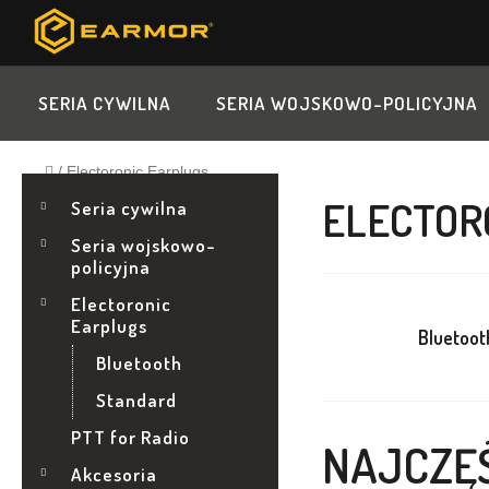
Przejść
do
treści
SERIA CYWILNA
SERIA WOJSKOWO-POLICYJNA
Home
/
Electoronic Earplugs
P
K
Pominąć
ELECTOR
A
Seria cywilna
kategorie
T
A
Seria wojskowo-
E
policyjna
G
S
O
Electoronic
R
Earplugs
E
Bluetoot
I
Bluetooth
A
K
Standard
B
PTT for Radio
NAJCZĘ
Akcesoria