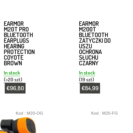
EARMOR
EARMOR
M20T PRO
M200T
BLUETOOTH
BLUETOOTH
EARPLUGS
ZATYCZKI DO
HEARING
USZU
PROTECTION
OCHRONA
COYOTE
SŁUCHU
BROWN
CZARNY
In stock
In stock
(>20 szt)
(19 szt)
€96,80
€84,99
Kod :
M20-OG
Kod :
M20-FG