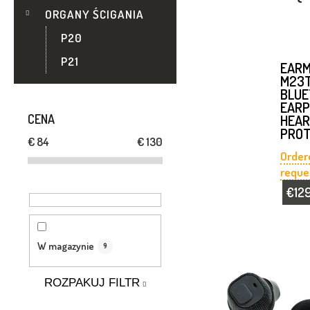
O
ORGANY ŚCIGANIA
C
P20
P21
Z
EAR
M23T
BLU
N
EARP
CENA
HEAR
Y
PROT
€
84
€
130
Order
reque
€12
L
W magazynie
9
I
ROZPAKUJ FILTR