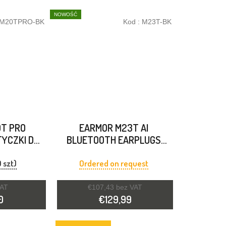
NOWOŚĆ
M20TPRO-BK
Kod :
M23T-BK
T PRO
EARMOR M23T AI
YCZKI DO
BLUETOOTH EARPLUGS
 SŁUCHU
HEARING PROTECTION
Y
 szt)
Ordered on request
VAT
€107,43 bez VAT
0
€129,99