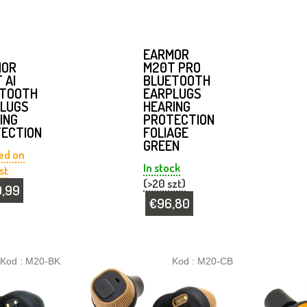
EARMOR
MOR
M20T PRO
 AI
BLUETOOTH
ETOOTH
EARPLUGS
LUGS
HEARING
ING
PROTECTION
ECTION
FOLIAGE
GREEN
ed on
In stock
st
(>20 szt)
9,99
€96,80
Kod :
M20-BK
Kod :
M20-CB