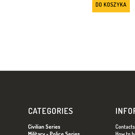
DO KOSZYKA
S
T
CATEGORIES
INFO
O
P
Civilian Series
Contacts
K
Military - Police Series
How to b