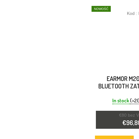
NOWOŚĆ
Kod :
EARMOR M20
BLUETOOTH ZAT
USZU OCHRONA
CZARN
In stock
(>20
€80 bez 
€96,8