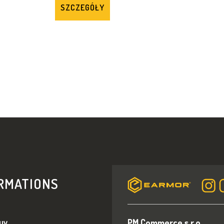
SZCZEGÓŁY
K
O
N
T
R
O
L
K
I
L
I
S
T
RMATIONS
Y
uy
PM Commerce s.r.o.