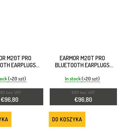
OR M20T PRO
EARMOR M20T PRO
OTH EARPLUGS
BLUETOOTH EARPLUGS
NG PROTECTION
HEARING PROTECTION
OTE BROWN
FOLIAGE GREEN
tock
(>20 szt)
In stock
(>20 szt)
80 bez VAT
€80 bez VAT
€96,80
€96,80
YKA
DO KOSZYKA