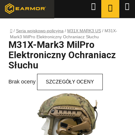
Przejść
KOSZYK
Szukaj
do
treści
Home
/
Seria wojskowo-policyjna
/
M31X MARK3 US
/
M31X-
Mark3 MilPro Elektroniczny Ochraniacz Słuchu
M31X-Mark3 MilPro
Elektroniczny Ochraniacz
Słuchu
Średnia
Brak oceny
SZCZEGÓŁY OCENY
ocena
produktu
wynosi
0,0
na
5
gwiazdek.