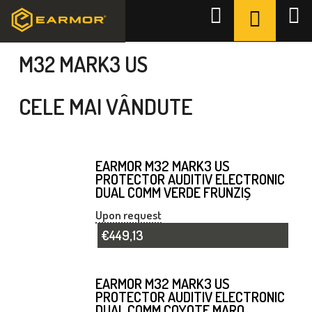
Treci
COŞ
Căutare
la
DE
Acasă
/
Militar - Seria Poliție
/
M32 MARK3 US
conținut
CUMPĂR
M32 MARK3 US
CELE MAI VÂNDUTE
EARMOR M32 MARK3 US
PROTECTOR AUDITIV ELECTRONIC
DUAL COMM VERDE FRUNZIȘ
Upon request
€449,13
EARMOR M32 MARK3 US
PROTECTOR AUDITIV ELECTRONIC
DUAL COMM COYOTE MARO