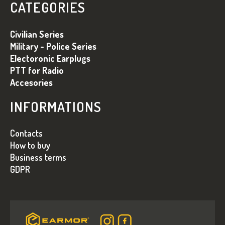
B
S
CATEGORIES
T
S
Ă
O
Civilian Series
R
L
I
Military - Police Series
L
Electoronic Earplugs
O
PTT for Radio
R
Accesories
INFORMATIONS
Contacts
How to buy
Business terms
GDPR