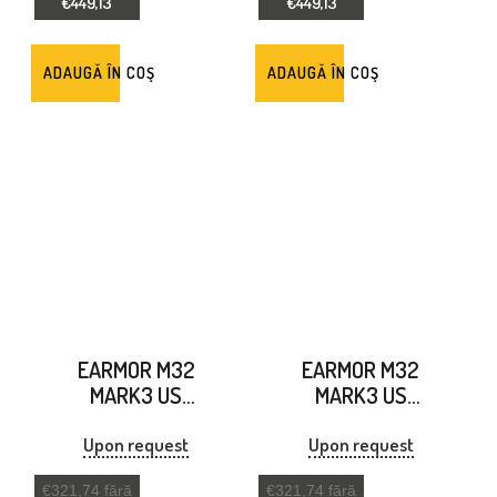
€449,13
€449,13
ADAUGĂ ÎN COŞ
ADAUGĂ ÎN COŞ
EARMOR M32
EARMOR M32
MARK3 US
MARK3 US
PROTECTOR
PROTECTOR
AUDITIV
AUDITIV
Upon request
Upon request
ELECTRONIC NEGRU
ELECTRONIC VERDE
€321,74 fără
€321,74 fără
FRUNZIȘ