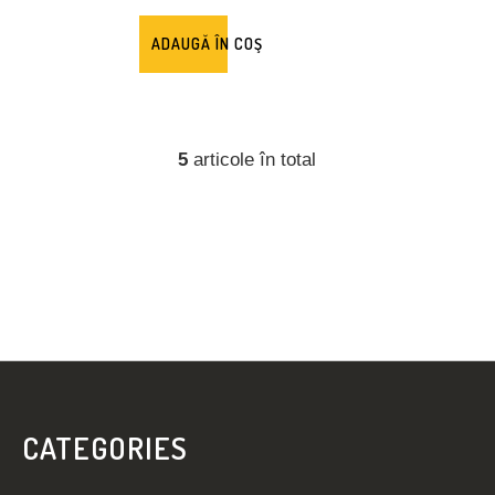
ADAUGĂ ÎN COŞ
5
articole în total
C
O
N
T
R
O
L
U
L
S
L
U
I
B
S
CATEGORIES
T
S
Ă