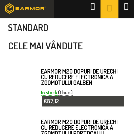
Treci
COŞ
Căutare
la
DE
Acasă
/
Dopuri de urechi Electoronic
/
Standard
conținut
CUMPĂR
STANDARD
CELE MAI VÂNDUTE
EARMOR M20 DOPURI DE URECHI
CU REDUCERE ELECTRONICĂ A
ZGOMOTULUI GALBEN
In stock
(1 buc.)
€87,12
EARMOR M20 DOPURI DE URECHI
CU REDUCERE ELECTRONICĂ A
ZGOMOTULUI PORTOCALIU