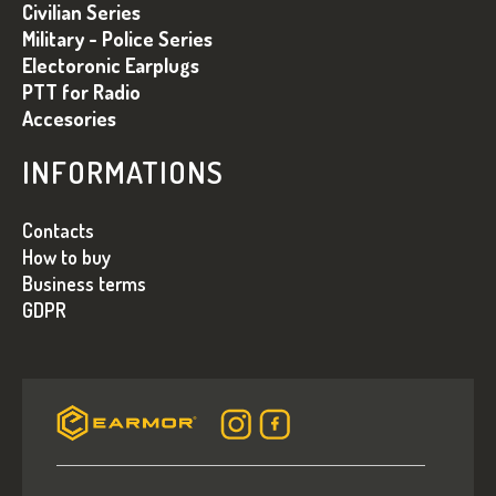
O
Civilian Series
R
L
I
Military - Police Series
L
Electoronic Earplugs
O
PTT for Radio
R
Accesories
INFORMATIONS
Contacts
How to buy
Business terms
GDPR