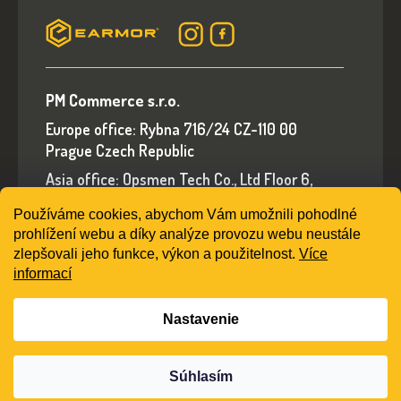
PM Commerce s.r.o.
Europe office: Rybna 716/24 CZ-110 00
Prague Czech Republic
Asia office: Opsmen Tech Co., Ltd Floor 6,
Building A, No.94 Liwan Road, Liwan District,
Používáme cookies, abychom Vám umožnili pohodlné
Guangzhou, Guangdong Province, China
prohlížení webu a díky analýze provozu webu neustále
E-mail: sales@earmorshop.com
zlepšovali jeho funkce, výkon a použitelnost.
Více
informací
Nastavenie
Vytvoril Shoptet
Súhlasím
Copyright 2026
earmorshop.com
. Všetky práva
vyhradené.