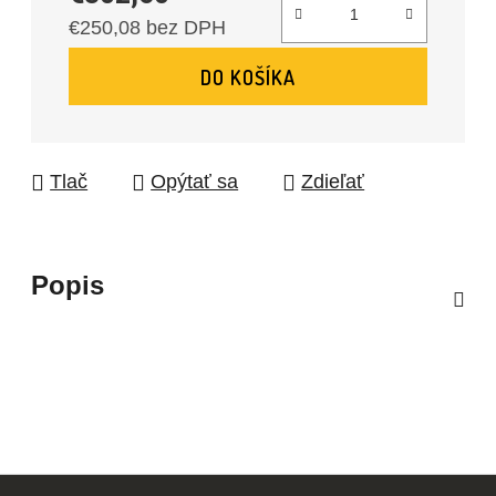
€250,08 bez DPH
Jednotková cena:
DO KOŠÍKA
Tlač
Opýtať sa
Zdieľať
Popis
Z