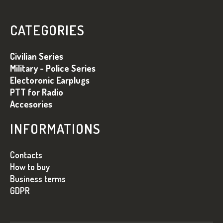
Á
P
CATEGORIES
Ä
T
Civilian Series
I
Military - Police Series
Electoronic Earplugs
E
PTT for Radio
Accesories
INFORMATIONS
Contacts
How to buy
Business terms
GDPR