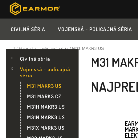
Prejsť
na
obsah
CIVILNÁ SÉRIA
VOJENSKÁ - POLICAJNÁ SÉRIA
Domov
/
Vojenská - policajná séria
/
M31 MAKR3 US
B
K
Preskočiť
M31 MAK
A
Civilná séria
kategórie
T
O
Vojenská - policajná
E
séria
G
Č
NAJPRE
Ó
M31 MAKR3 US
R
N
M31 MARK3 CZ
I
E
M31H MAKR3 US
Ý
M31N MARK3 US
EARM
P
M31X MARK3 US
MARK
ELEK