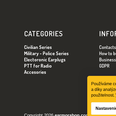
Z
Á
CATEGORIES
INFO
P
Ä
Civilian Series
Contacts
T
Military - Police Series
How to b
I
Electoronic Earplugs
Business
E
PTT for Radio
GDPR
Accesories
Používáme co
a díky analýz
použitelnost.
Nastaveni
Copyright 2026
earmorshop.com
. Všetky prá