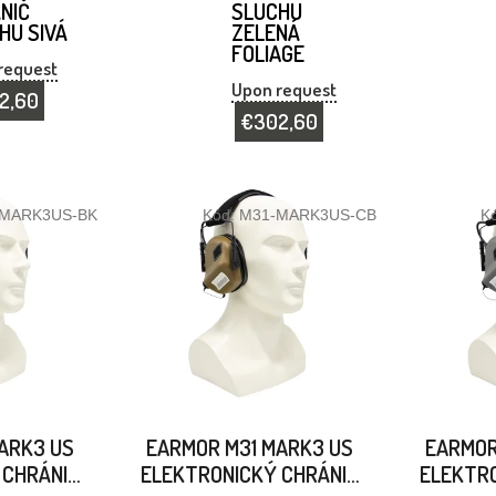
NIČ
SLUCHU
HU SIVÁ
ZELENÁ
FOLIAGE
request
Upon request
2,60
€302,60
-MARK3US-BK
Kód:
M31-MARK3US-CB
K
ARK3 US
EARMOR M31 MARK3 US
EARMOR
 CHRÁNIČ
ELEKTRONICKÝ CHRÁNIČ
ELEKTRO