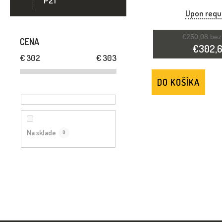
R
P21
SLUCHU ČI
Upon requ
O
€250,08 be
CENA
D
€302,
€
302
€
303
U
DO KOŠÍKA
K
T
Na sklade
0
O
V