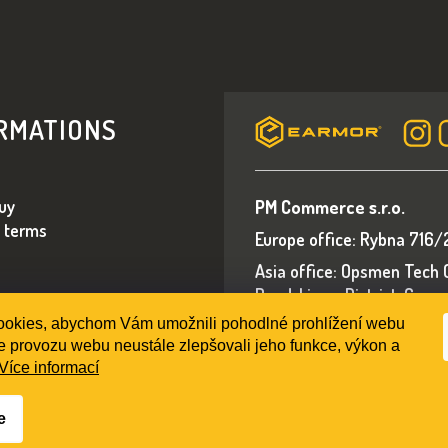
R
V
K
Y
V
RMATIONS
Ý
P
I
S
uy
PM Commerce s.r.o.
U
 terms
Europe office: Rybna 716/
Asia office: Opsmen Tech Co
Road, Liwan District, Gua
okies, abychom Vám umožnili pohodlné prohlížení webu
E-mail: sales@earmorsho
e provozu webu neustále zlepšovali jeho funkce, výkon a
Více informací
e
va vyhradené.