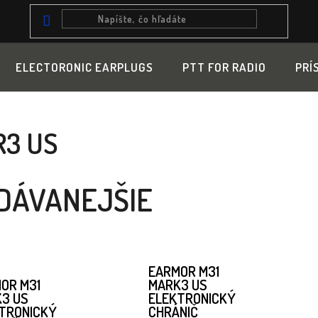
ELECTORONIC EARPLUGS
PTT FOR RADIO
PRÍ
R3 US
DÁVANEJŠIE
EARMOR M31
OR M31
MARK3 US
3 US
ELEKTRONICKÝ
TRONICKÝ
CHRÁNIČ