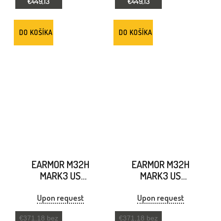
€449,13
€449,13
DO KOŠÍKA
DO KOŠÍKA
EARMOR M32H
EARMOR M32H
MARK3 US
MARK3 US
ELEKTRONICKÝ
ELEKTRONICKÝ
CHRÁNIČ SLUCHU
CHRÁNIČ SLUCHU
Upon request
Upon request
PIESKOVÁ FARBA
ŠEDÝ
€371,18 bez
€371,18 bez