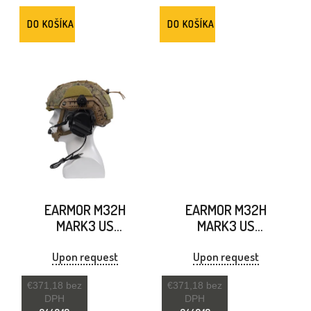
T
DO KOŠÍKA
DO KOŠÍKA
O
V
EARMOR M32H
EARMOR M32H
MARK3 US
MARK3 US
ELEKTRONICKÝ
ELEKTRONICKÝ
CHRÁNIČ SLUCHU
CHRÁNIČ SLUCHU
Upon request
Upon request
ČIERNA
MASKOVACIA
€371,18 bez
€371,18 bez
ZELENÁ
DPH
DPH