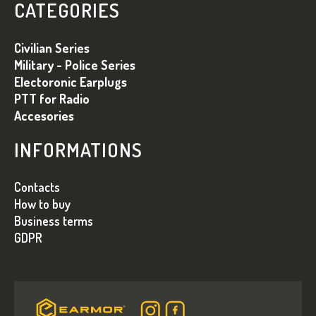
P
V
CATEGORIES
K
Ä
Y
T
Civilian Series
V
I
Ý
Military - Police Series
P
Electoronic Earplugs
E
I
PTT for Radio
S
Accesories
U
INFORMATIONS
Contacts
How to buy
Business terms
GDPR