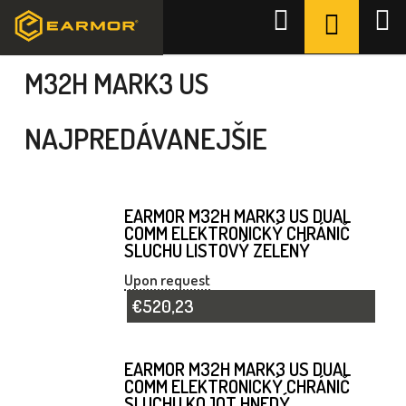
Prejsť
NÁKUPN
Hľadať
na
KOŠÍK
Domov
/
Vojenská - policajná séria
/
M32H MARK3 US
obsah
M32H MARK3 US
NAJPREDÁVANEJŠIE
EARMOR M32H MARK3 US DUAL
COMM ELEKTRONICKÝ CHRÁNIČ
SLUCHU LISTOVÝ ZELENÝ
Upon request
€520,23
EARMOR M32H MARK3 US DUAL
COMM ELEKTRONICKÝ CHRÁNIČ
SLUCHU KOJOT HNEDÝ