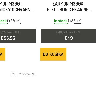
MOR M300T
EARMOR M300X
NICKÝ OCHRANNÝ
ELECTRONIC HEARING
DO UŠÍ ČIERNY
PROTECTOR BLACK
stock
(>20 ks)
In stock
(>20 ks)
6,25 bez DPH
€40,50 bez DPH
€55,96
€49
KA
DO KOŠÍKA
Kód:
M300X-YE