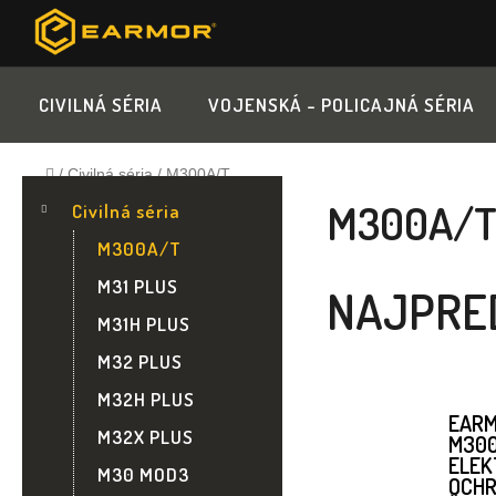
Prejsť
na
obsah
CIVILNÁ SÉRIA
VOJENSKÁ - POLICAJNÁ SÉRIA
Domov
/
Civilná séria
/
M300A/T
B
K
Preskočiť
M300A/
A
Civilná séria
kategórie
T
O
M300A/T
E
G
Č
M31 PLUS
NAJPRE
Ó
M31H PLUS
R
N
I
M32 PLUS
E
Ý
M32H PLUS
EAR
M32X PLUS
M30
P
ELEK
M30 MOD3
OCH