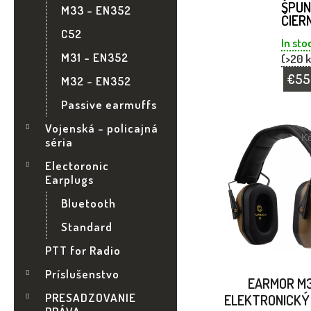
A
ŠPUN
M33 - EN352
ČIER
N
C52
In sto
M31 - EN352
(>20 k
E
€55
M32 - EN352
L
Passive earmuffs
V
Vojenská - policajná
K
séria
Ý
Electoronic
Earplugs
P
Bluetooth
I
Standard
S
PTT for Radio
Príslušenstvo
P
EARMOR M
PRESADZOVANIE
ELEKTRONICKÝ