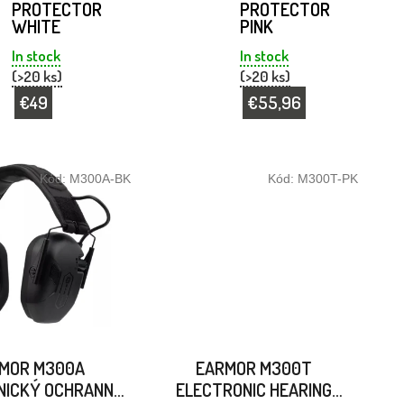
PROTECTOR
PROTECTOR
WHITE
PINK
In stock
In stock
(>20 ks)
(>20 ks)
€49
€55,96
Kód:
M300A-BK
Kód:
M300T-PK
MOR M300A
EARMOR M300T
NICKÝ OCHRANNÝ
ELECTRONIC HEARING