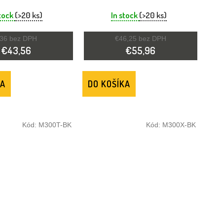
DO UŠÍ ČIERNY
PROTECTOR PINK
stock
(>20 ks)
In stock
(>20 ks)
36 bez DPH
€46,25 bez DPH
€43,56
€55,96
KA
DO KOŠÍKA
Kód:
M300T-BK
Kód:
M300X-BK