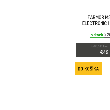
EARMOR M
ELECTRONIC 
PROTECTOR F
GREEN
In stock
(>2
€40,50 bez
€49
DO KOŠÍKA