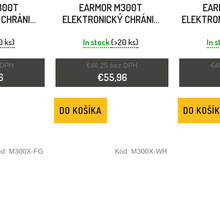
300T
EARMOR M300T
EAR
 CHRÁNIČ
ELEKTRONICKÝ CHRÁNIČ
ELEKTRO
T HNEDÝ
SLUCHU LISTOVÁ ZELENÁ
ŠPUNT 
0 ks)
In stock
(>20 ks)
In 
 DPH
€46,25 bez DPH
€4
6
€55,96
DO KOŠÍKA
DO KOŠÍ
ód:
M300X-FG
Kód:
M300X-WH