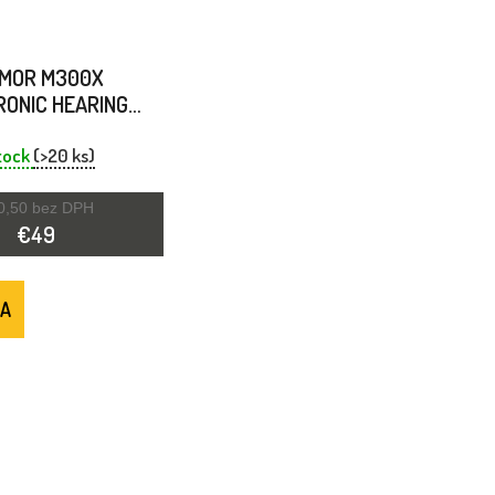
MOR M300X
RONIC HEARING
CTOR YELLOW
stock
(>20 ks)
0,50 bez DPH
€49
KA