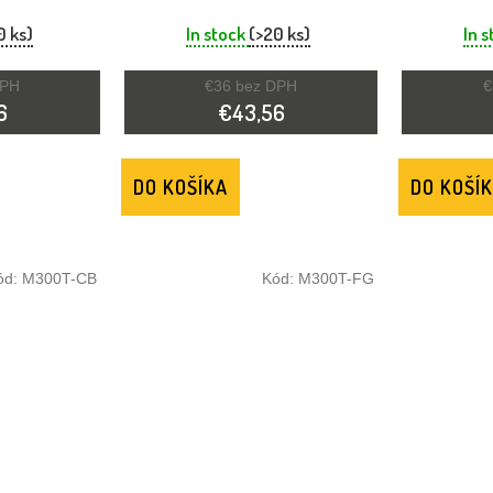
T HNEDÝ
SLUCHU LISTOVÁ ZELENÁ
ŠPUNT 
0 ks)
In stock
(>20 ks)
In 
DPH
€36 bez DPH
€
6
€43,56
DO KOŠÍKA
DO KOŠÍ
ód:
M300T-CB
Kód:
M300T-FG