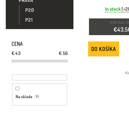
PRÁVA
R
SLUCHU KOJO
In stock
(>2
P20
O
P21
€36 bez 
D
€43,5
U
CENA
DO KOŠÍKA
€
43
€
56
K
T
K
O
V
Na sklade
11