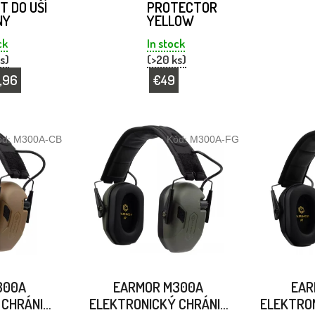
T DO UŠÍ
PROTECTOR
NY
YELLOW
ck
In stock
s)
(>20 ks)
,96
€49
ód:
M300A-CB
Kód:
M300A-FG
300A
EARMOR M300A
EAR
 CHRÁNIČ
ELEKTRONICKÝ CHRÁNIČ
ELEKTRO