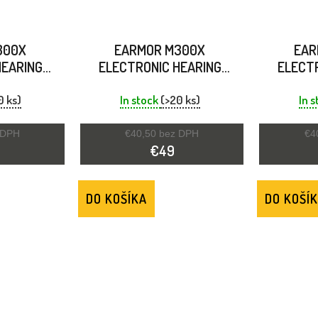
300X
EARMOR M300X
EAR
HEARING
ELECTRONIC HEARING
ELECT
OLIAGE
PROTECTOR WHITE
PROTE
0 ks)
In stock
(>20 ks)
In 
 DPH
€40,50 bez DPH
€4
€49
DO KOŠÍKA
DO KOŠÍ
O
V
L
Á