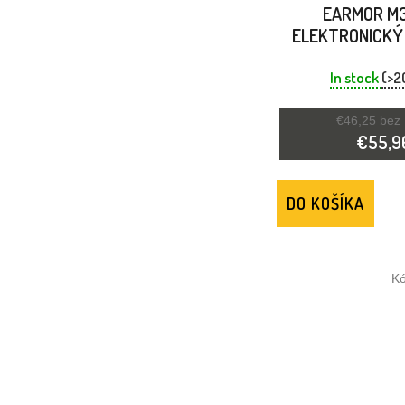
EARMOR M
ELEKTRONICKÝ
SLUCHU KOJO
In stock
(>2
€46,25 bez
€55,9
DO KOŠÍKA
K