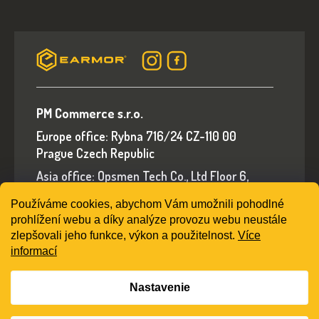
PM Commerce s.r.o.
Europe office: Rybna 716/24 CZ-110 00
Prague Czech Republic
Asia office: Opsmen Tech Co., Ltd Floor 6,
Building A, No.94 Liwan Road, Liwan District,
Používáme cookies, abychom Vám umožnili pohodlné
Guangzhou, Guangdong Province, China
prohlížení webu a díky analýze provozu webu neustále
E-mail: sales@earmorshop.com
zlepšovali jeho funkce, výkon a použitelnost.
Více
informací
Nastavenie
Vytvoril Shoptet