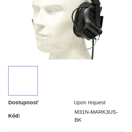
hviezdičiek.
Dostupnosť
Upon request
M31N-MARK3US-
Kód:
BK