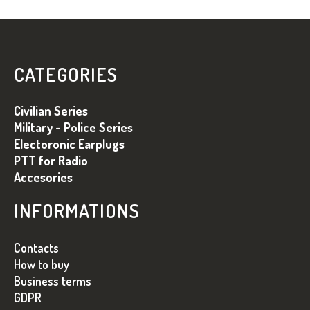
Z
Á
P
CATEGORIES
Ä
T
Civilian Series
I
Military - Police Series
Electoronic Earplugs
E
PTT for Radio
Accesories
INFORMATIONS
Contacts
How to buy
Business terms
GDPR