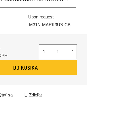
Upon request
M31N-MARK3US-CB
4
 DPH
ena:
DO KOŠÍKA
tať sa
Zdieľať