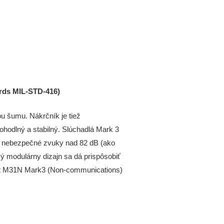
ards MIL-STD-416)
u šumu. Nákrčník je tiež
hodlný a stabilný. Slúchadlá Mark 3
jú nebezpečné zvuky nad 82 dB (ako
vý modulárny dizajn sa dá prispôsobiť
set M31N Mark3 (Non-communications)