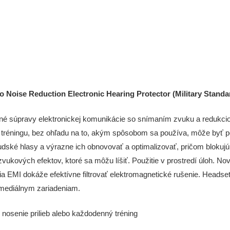
Noise Reduction Electronic Hearing Protector (Military Stand
né súpravy elektronickej komunikácie so snímaním zvuku a redukcio
 tréningu, bez ohľadu na to, akým spôsobom sa používa, môže byť po
ľudské hlasy a výrazne ich obnovovať a optimalizovať, pričom bloku
ukových efektov, ktoré sa môžu líšiť. Použitie v prostredí úloh. No
a EMI dokáže efektívne filtrovať elektromagnetické rušenie. Head
 mediálnym zariadeniam.
 nosenie prilieb alebo každodenný tréning