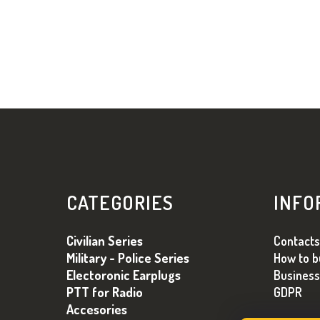
Z
Á
CATEGORIES
INFO
P
Ä
Civilian Series
Contacts
T
Military - Police Series
How to b
I
Electoronic Earplugs
Business
E
PTT for Radio
GDPR
Accesories