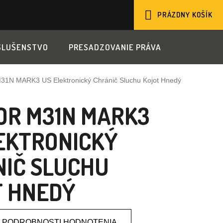
PRÁZDNY KOŠÍK
NÁKUPNÝ
SLUŠENSTVO
PRESADZOVANIE PRÁVA
KOŠÍK
31N MARK3 US Elektronický Chránič Sluchu Kojot Hnedý
OR M31N MARK3
EKTRONICKÝ
IČ SLUCHU
T HNEDÝ
PODROBNOSTI HODNOTENIA