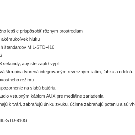
žno lepšie prispôsobiť rôznym prostrediam
lo akémukoľvek hluku
ých štandardov MIL-STD-416
i
3 sekundy, aby ste zapli / vypli
 škrupina tvorená integrovaným reverzným liatím, ľahká a odolná.
tovostného režimu
pozornenie na slabú batériu.
dio vstupným káblom AUX pre mediálne zariadenia.
ehajú k tvári, zabraňujú úniku zvuku, účinne zabraňujú poteniu a sú 
u MIL-STD-810G