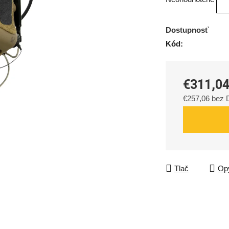
hodnotenie
produktu
Dostupnosť
je
Kód:
0,0
z
5
€311,0
hviezdičiek.
€257,06 bez
Jednotková c
Tlač
Opý