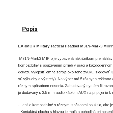
Popis
EARMOR Military Tactical Headset M31N-Mark3 MilPro 
M31N-Mark3 MilPro
je vybavená nákrčníkom pre náhlav
kompatibilný s používaním prilieb v práci a každodennom
dokážu vylepšiť jemné zdroje okolitého zvuku, sledovať 
sú výbuchy a výstrely). Na výber má 5 rôznych režimov zv
rôznym spôsobom nosenia. Zabudovaný systém filtrovani
je dodávaný s 3,5 mm audio káblom AUX na pripojenie k
- Lepšie kompatibilné s rôznymi spôsobmi použitia, ako je
- Kontaktná plocha s hlavou je malá a pohodlná pri nosení