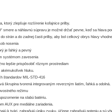
torý zlepšuje rozšírenie koľajnice prilby.
0° smere a náhlavnú súpravu je možné držať pevne, keď sa hlava pou
 strán a do zadnej časti prilby, aby bol celkový obrys hlavy vhodne
sob nosenia
rý je ľahký a pevný
nym systémom zavesenia
žno lepšie prispôsobiť rôznym prostrediam
o akémukoľvek hluku.
ých štandardov MIL-STD-416
 škrupina tvorená integrovaným reverzným liatím, ľahká a odolná.
tovostného režimu
pozornenie na slabú batériu.
m AUX pre mediálne zariadenia.
ehajú k tvári, zabraňujú úniku zvuku, účinne zabraňujú poteniu a sú 