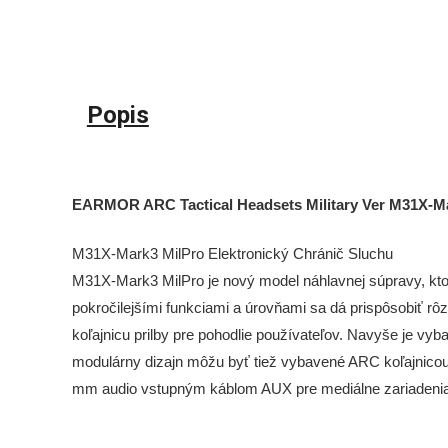
Popis
EARMOR ARC Tactical Headsets Military Ver M31X-Ma
M31X-Mark3 MilPro Elektronický Chránič Sluchu
M31X-Mark3 MilPro
je nový model náhlavnej súpravy, kt
pokročilejšími funkciami a úrovňami sa dá prispôsobiť rô
koľajnicu prilby pre pohodlie používateľov. Navyše je vy
modulárny dizajn môžu byť tiež vybavené ARC koľajnicou
mm audio vstupným káblom AUX pre mediálne zariadenia