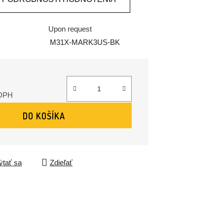
Upon request
M31X-MARK3US-BK
2
 DPH
ena:
DO KOŠÍKA
tať sa
Zdieľať