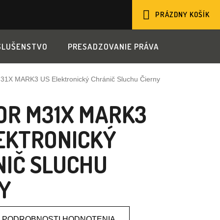
PRÁZDNY KOŠÍK
NÁKUPNÝ
SLUŠENSTVO
PRESADZOVANIE PRÁVA
KOŠÍK
31X MARK3 US Elektronický Chránič Sluchu Čierny
OR M31X MARK3
EKTRONICKÝ
IČ SLUCHU
Y
PODROBNOSTI HODNOTENIA