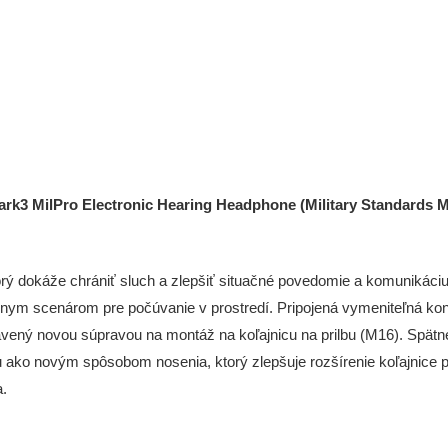
rk3 MilPro Electronic Hearing Headphone (Military Standards 
orý dokáže chrániť sluch a zlepšiť situačné povedomie a komunikáciu
znym scenárom pre počúvanie v prostredí. Pripojená vymeniteľná konz
bavený novou súpravou na montáž na koľajnicu na prilbu (M16). Spätn
 ako novým spôsobom nosenia, ktorý zlepšuje rozšírenie koľajnice 
.