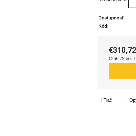
hodnotenie
produktu
Dostupnosť
je
Kód:
0,0
z
5
€310,7
hviezdičiek.
€256,79 bez
Jednotková c
Tlač
Opý