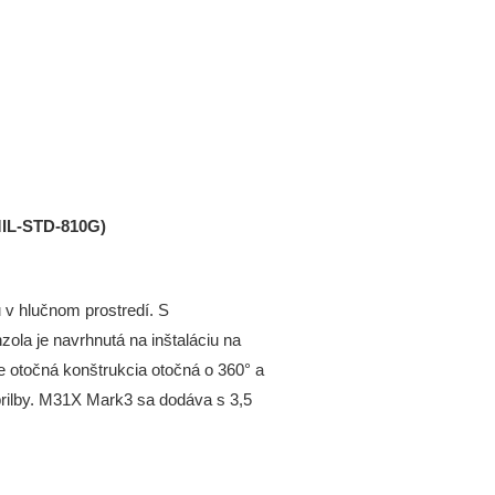
MIL-STD-810G)
 v hlučnom prostredí. S
ola je navrhnutá na inštaláciu na
e otočná konštrukcia otočná o 360° a
prilby. M31X Mark3 sa dodáva s 3,5