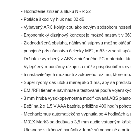
- Hodnotenie zníženia hluku NRR 22
- Potláča škodlivý hluk nad 82 dB
- Vybavený ARC koľajnicou ako novým spôsobom nosenia, k
- Ergonomický dizajnový koncept je možné nastaviť v 36
- Zjednodušená obsluha, náhlavnú súpravu možno otáčať do
- pripojené príslušenstvo čelenky M62, môže zmeniť spô
- Držiak je vyrobený z ABS zmiešaného PC materiálu, kto
- Vylepšený modulárny dizajn sa môže prispôsobiť rôz
- 5 nastaviteľných možností zvukového režimu, ktoré mo
- Super rýchly čas útoku menej ako 1 ms, aby sa predišl
- EMI/RFI tienenie navrhnuté a testované podľa vojensk
- 3 mm hrubá vysokopevnostná modifikovaná ABS plastová
- Beží na 2 x 1,5 V AAA batérie, približne 400 hodín poho
- Mechanizmus automatického vypnutia po 4 hodinách a u
- M31X Mark3 sa dodáva s 3,5 mm audio vstupným káblo
- Utesnené silikónové náušníky, ktoré sú pohodlné a prili