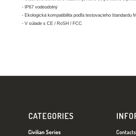
- IP67 vodeodolný
- Ekologická kompatibilita podľa testovacieho štandard
- V súlade s CE / RoSH / FCC
Z
Á
CATEGORIES
INFO
P
Ä
Civilian Series
Contacts