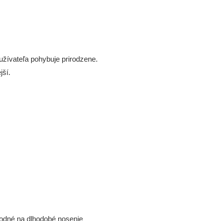
žívateľa pohybuje prirodzene.
jší.
vhodné na dlhodobé nosenie