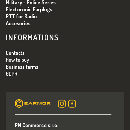
I
Military - Police Series
Electoronic Earplugs
E
PTT for Radio
Accesories
INFORMATIONS
Contacts
How to buy
Business terms
GDPR
PM Commerce s.r.o.