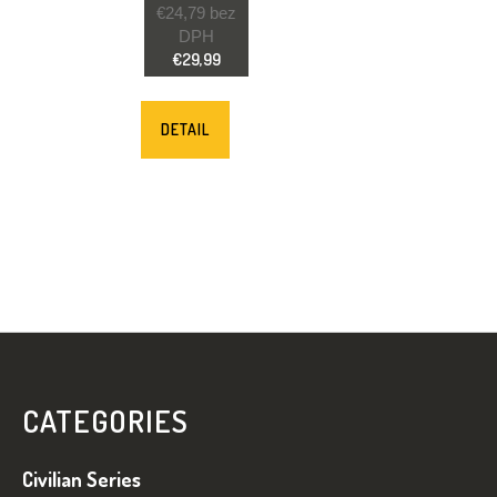
€24,79 bez
DPH
€29,99
DETAIL
Z
Á
P
CATEGORIES
Ä
T
Civilian Series