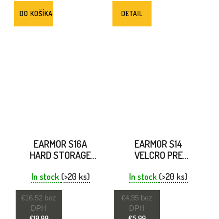
DO KOŠÍKA
DETAIL
EARMOR S16A
EARMOR S14
HARD STORAGE
VELCRO PRE
TRAVEL CASE FOR
SLUCHÁTKA
In stock
EARMUFFS
(>20 ks)
EARMOR M31 / M32
In stock
(>20 ks)
ČIERNA
€16,52 bez
€4,95 bez
DPH
DPH
€19,99
€5,99