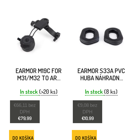
EARMOR M19C FOR
EARMOR S33A PVC
M31/M32 TO ARC
HUBA NÁHRADNÉ
RAILS BLACK
NÁUŠNÍKY PRE M31
In stock
(>20 ks)
PLUS A M32 PLUS
In stock
(8 ks)
€66,11 bez
€9,08 bez
DPH
DPH
€79,99
€10,99
DO KOŠÍKA
DO KOŠÍKA