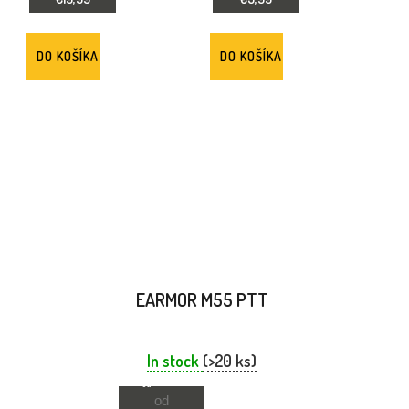
DO KOŠÍKA
DO KOŠÍKA
EARMOR M55 PTT
In stock
(>20 ks)
od
od