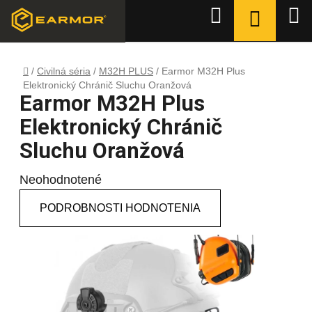
Prejsť
NÁKUPN
Hľadať
na
KOŠÍK
obsah
Domov
/
Civilná séria
/
M32H PLUS
/
Earmor M32H Plus
Elektronický Chránič Sluchu Oranžová
Earmor M32H Plus
Elektronický Chránič
Sluchu Oranžová
Priemerné
Neohodnotené
hodnotenie
PODROBNOSTI HODNOTENIA
produktu
je
0,0
z
5
hviezdičiek.