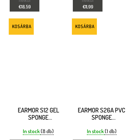
nélkül
nélkül
IMPACT SPORT
€18,59
€11,99
KOSÁRBA
KOSÁRBA
EARMOR S12 GEL
EARMOR S26A PVC
SPONGE
SPONGE
REPLACEMENT
REPLACEMENT
EARPADS WITH
EARPADS FOR
In stock
(8 db)
In stock
(1 db)
RELIEF CUTS FOR
C06/C30/C51/C52