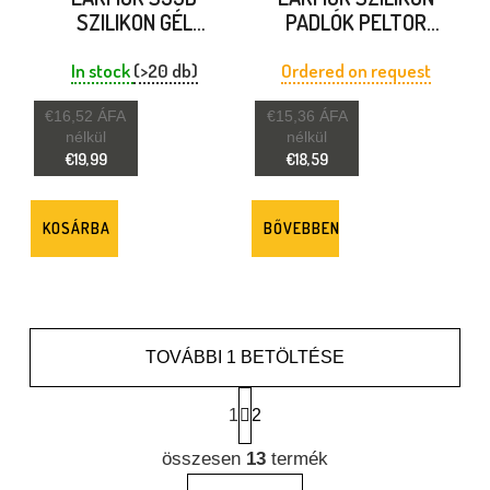
SZILIKON GÉL
PADLÓK PELTOR
FÜLVÉDŐ
FEJHALLGATÓKHOZ
FEJHALLGATÓ
In stock
(>20 db)
Ordered on request
TARTOZÉKOK
€16,52 ÁFA
€15,36 ÁFA
M31/M32 PLUS
nélkül
nélkül
FEJHALLGATÓHOZ
€19,99
€18,59
KOSÁRBA
BŐVEBBEN
TOVÁBBI 1 BETÖLTÉSE
L
A
1
2
P
L
O
összesen
13
termék
I
Z
S