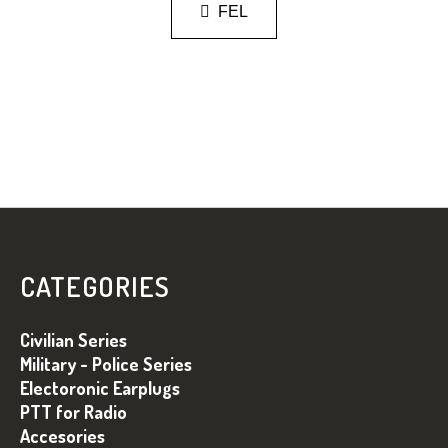
Á
FEL
T
S
A
I
R
Á
N
Y
Í
T
L
Á
S
Á
E
B
CATEGORIES
L
L
E
M
É
Civilian Series
E
C
Military - Police Series
I
Electoronic Earplugs
PTT for Radio
Accesories