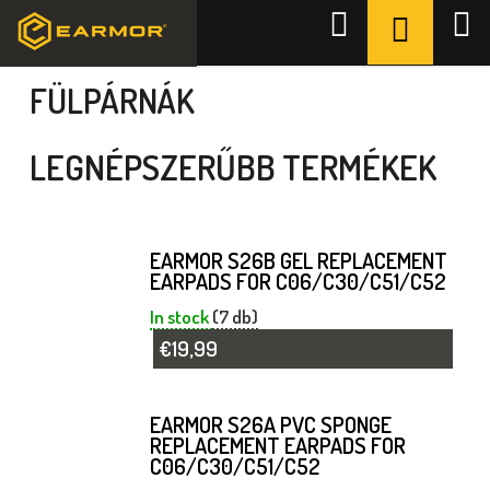
Ugrás
KOSÁR
Keresés
a
Kezdőlap
/
Tartozékok
/
Fülpárnák
fő
tartalomhoz
FÜLPÁRNÁK
LEGNÉPSZERŰBB TERMÉKEK
EARMOR S26B GEL REPLACEMENT
EARPADS FOR C06/C30/C51/C52
In stock
(7 db)
€19,99
EARMOR S26A PVC SPONGE
REPLACEMENT EARPADS FOR
C06/C30/C51/C52