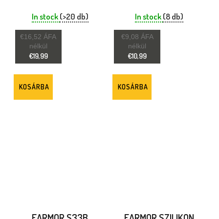
CSERE M300-HEZ
PÓTFÜLPÁRNÁK AZ
M31 PLUS ÉS M32
In stock
(>20 db)
In stock
(8 db)
PLUS SZÁMÁRA
€16,52 ÁFA
€9,08 ÁFA
nélkül
nélkül
€19,99
€10,99
KOSÁRBA
KOSÁRBA
EARMOR S33B
EARMOR SZILIKON