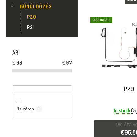
Ó
BŰNÜLDÖZÉS
P
T
P20
ÚJDONSÁG
K
P21
A
E
N
R
ÁR
E
M
€
96
€
97
L
É
K
P20
E
Raktáron
In stock
(3
1
K
€80 ÁFA né
L
€96,8