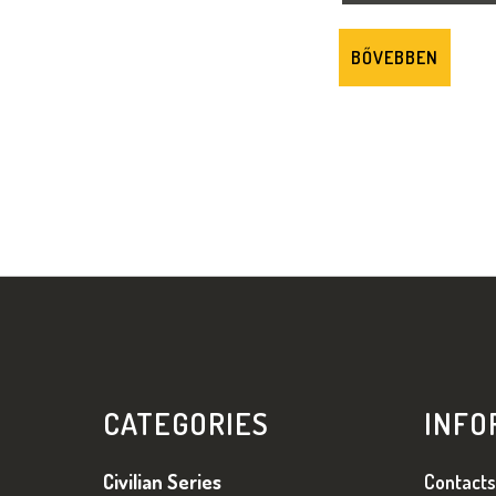
I
BŐVEBBEN
S
T
Á
J
A
L
Á
CATEGORIES
INFO
B
L
Civilian Series
Contacts