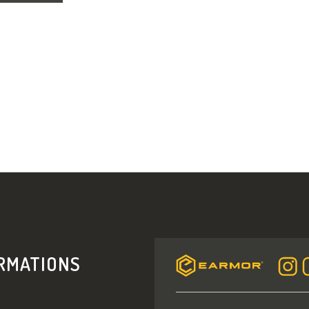
L
I
S
T
A
I
R
Á
N
Y
Í
T
Á
RMATIONS
S
E
L