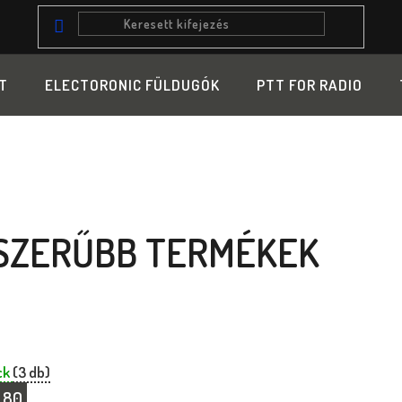
T
ELECTORONIC FÜLDUGÓK
PTT FOR RADIO
SZERŰBB TERMÉKEK
ck
(3 db)
,80