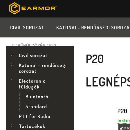
Ugrás
a
fő
tartalomhoz
CIVIL SOROZAT
KATONAI - RENDŐRSÉGI SOROZA
Kezdőlap
/
BŰNÜLDÖZÉS
/
P20
O
K
Kategóriák
P20
A
Civil sorozat
átugrása
T
L
Katonai - rendőrségi
E
sorozat
G
D
LEGNÉP
Ó
Electoronic
R
füldugók
A
I
Bluetooth
Á
L
K
Standard
P20
S
PTT for Radio
In sto
Tartozékok
€96