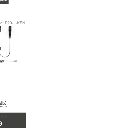
ód:
P20-L-KEN
 db)
lkül
0