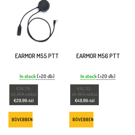
J
A
EARMOR M55 PTT
EARMOR M56 PTT
In stock
(>20 db)
In stock
(>20 db)
€24,79-
€41,31-
tól ÁFA nélkül
tól ÁFA nélkül
€29,99-tól
€49,99-tól
BŐVEBBEN
BŐVEBBEN