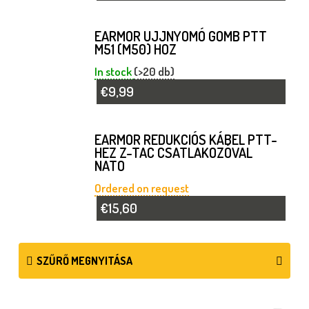
EARMOR UJJNYOMÓ GOMB PTT
M51 (M50) HOZ
In stock
(>20 db)
€9,99
EARMOR REDUKCIÓS KÁBEL PTT-
HEZ Z-TAC CSATLAKOZÓVAL
NATO
Ordered on request
€15,60
SZŰRŐ MEGNYITÁSA
T