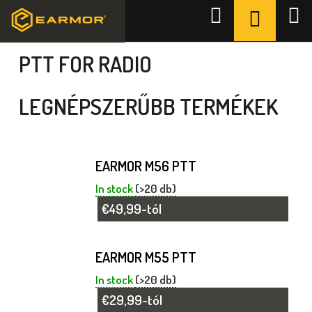
Ugrás
KOSÁR
Keresés
a
Kezdőlap
/
PTT for Radio
fő
tartalomhoz
PTT FOR RADIO
LEGNÉPSZERŰBB TERMÉKEK
EARMOR M56 PTT
In stock
(>20 db)
€49,99-tól
EARMOR M55 PTT
In stock
(>20 db)
€29,99-tól