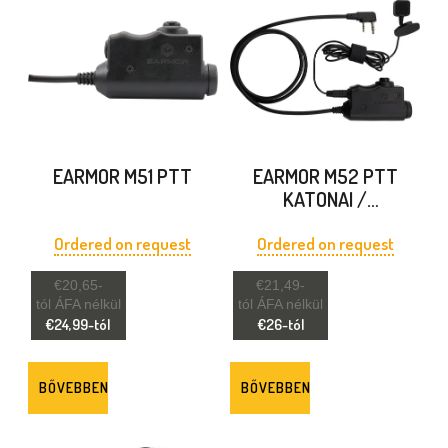
E
R
M
É
K
EARMOR M51 PTT
EARMOR M52 PTT
E
KATONAI /
RENDŐRSÉG
K
Ordered on request
Ordered on request
L
€20,65-
€21,49-
I
tól ÁFA nélkül
tól ÁFA nélkül
€24,99-tól
€26-tól
S
T
BŐVEBBEN
BŐVEBBEN
Á