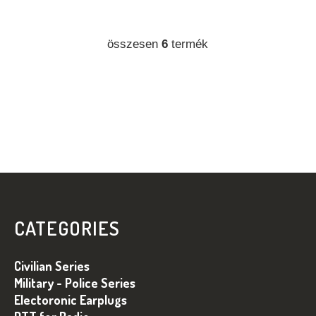
összesen
6
termék
L
I
S
T
A
I
R
Á
N
L
Y
Á
Í
B
T
CATEGORIES
Á
L
S
É
Civilian Series
E
C
L
Military - Police Series
E
Electoronic Earplugs
M