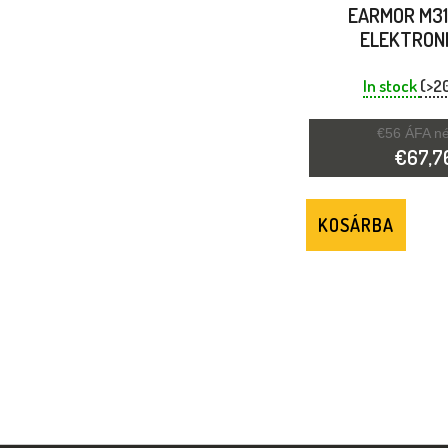
EARMOR M31
ELEKTRON
HALLÁSV
PRÉRIFARKAS H
In stock
(>2
€56 ÁFA né
€67,7
KOSÁRBA