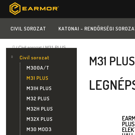
Ugrás
a
fő
tartalomhoz
CIVIL SOROZAT
KATONAI - RENDŐRSÉGI SOROZA
Kezdőlap
/
Civil sorozat
/
M31 PLUS
O
K
Kategóriák
M31 PLU
A
Civil sorozat
átugrása
T
L
M300A/T
E
G
D
M31 PLUS
LEGNÉP
Ó
M31H PLUS
R
A
I
M32 PLUS
Á
L
M32H PLUS
K
EARM
M32X PLUS
S
PLUS
ELEK
M30 MOD3