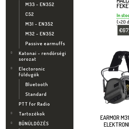
HALL
Ó
M33 - EN352
FEKE
P
C52
In sto
(>20 
M31 - EN352
A
€67
M32 - EN352
N
Passive earmuffs
T
Katonai - rendőrségi
E
Kód:
sorozat
E
L
Electoronic
füldugók
R
Bluetooth
M
Standard
É
PTT for Radio
Tartozékok
K
EARMOR M31
BŰNÜLDÖZÉS
ELEKTRON