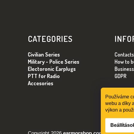
L
Á
CATEGORIES
INFO
B
L
Civilian Series
Contacts
É
Military - Police Series
How to b
C
Electoronic Earplugs
Business
PTT for Radio
GDPR
Accesories
Používáme co
webu a díky a
výkon a použi
Beállításo
Copyright 2026
earmorshop.com
. Minden jog 