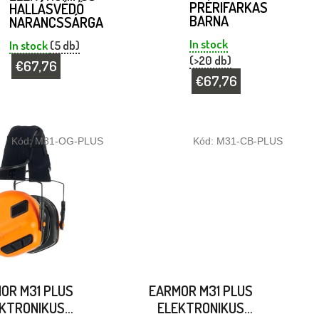
PRÉRIFARKAS
HALLÁSVÉDŐ
BARNA
NARANCSSÁRGA
In stock
In stock
(5 db)
(>20 db)
€67,76
€67,76
Kód:
M31-OG-PLUS
Kód:
M31-CB-PLUS
OR M31 PLUS
EARMOR M31 PLUS
KTRONIKUS
ELEKTRONIKUS