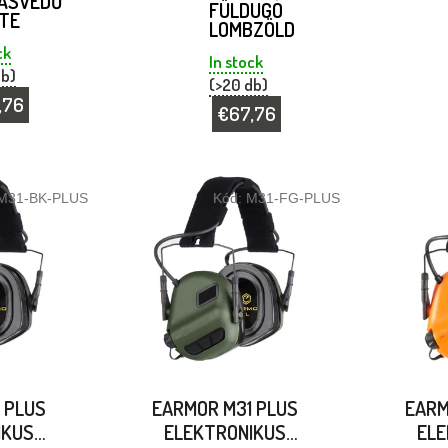
ÁSVÉDŐ
FÜLDUGÓ
TE
LOMBZÖLD
ck
In stock
db)
(>20 db)
,76
€67,76
M31-BK-PLUS
Kód:
M31-FG-PLUS
 PLUS
EARMOR M31 PLUS
EARM
IKUS
ELEKTRONIKUS
ELE