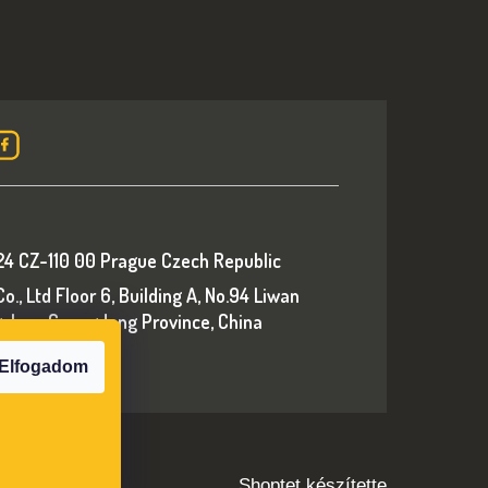
24 CZ-110 00 Prague Czech Republic
., Ltd Floor 6, Building A, No.94 Liwan
ngzhou, Guangdong Province, China
p.com
Elfogadom
Shoptet készítette