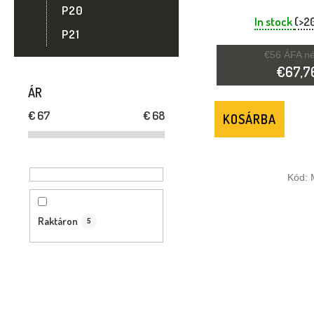
E
HALLÁSVÉDŐ 
P20
In stock
(>2
P21
K
€56 ÁFA né
L
€67,7
ÁR
I
€
67
€
68
KOSÁRBA
S
T
Kód:
Á
Raktáron
5
J
A