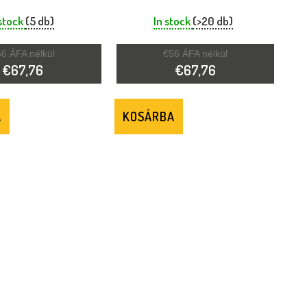
LLÁSVÉDŐ
HALLÁSVÉDŐ
ANCSSÁRGA
PRÉRIFARKAS BARNA
 stock
(5 db)
In stock
(>20 db)
6 ÁFA nélkül
€56 ÁFA nélkül
€67,76
€67,76
A
KOSÁRBA