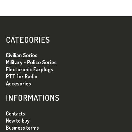
L
Á
B
CATEGORIES
L
É
Civilian Series
C
Military - Police Series
Electoronic Earplugs
PTT for Radio
Accesories
INFORMATIONS
Contacts
How to buy
Business terms