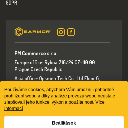
GDPR
PM Commerce s.r.o.
Europe office: Rybna 716/24 CZ-110 00
Prague Czech Republic
Asia office: Opsmen Tech Co., Ltd Floor 6,
Building A, No.94 Liwan Road, Liwan District,
Používáme cookies, abychom Vám umožnili pohodlné
Guangzhou, Guangdong Province, China
prohlížení webu a díky analýze provozu webu neustále
E-mail: sales@earmorshop.com
zlepšovali jeho funkce, výkon a použitelnost.
Více
informací
Beállítások