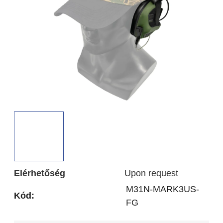
csillag.
Elérhetőség
Upon request
M31N-MARK3US-
Kód:
FG