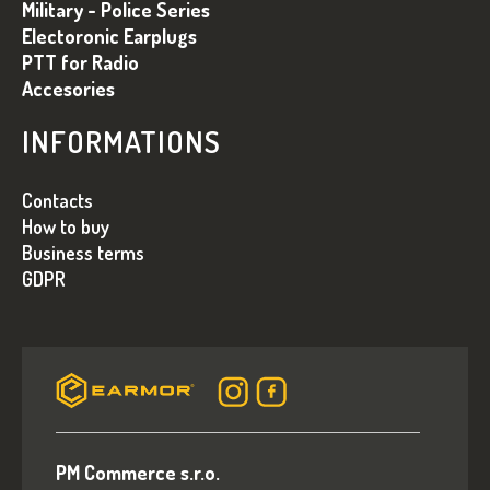
C
Military - Police Series
Electoronic Earplugs
PTT for Radio
Accesories
INFORMATIONS
Contacts
How to buy
Business terms
GDPR
PM Commerce s.r.o.