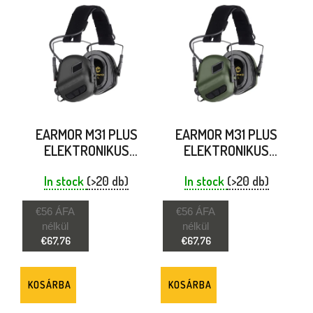
EARMOR M31 PLUS
EARMOR M31 PLUS
ELEKTRONIKUS
ELEKTRONIKUS
HALLÁSVÉDŐ
HALLÁSVÉDŐ
In stock
FEKETE
(>20 db)
In stock
FÜLDUGÓ
(>20 db)
LOMBZÖLD
€56 ÁFA
€56 ÁFA
nélkül
nélkül
€67,76
€67,76
KOSÁRBA
KOSÁRBA