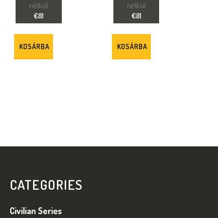
nélkül
nélkül
€81
€81
KOSÁRBA
KOSÁRBA
L
Á
B
CATEGORIES
L
É
Civilian Series