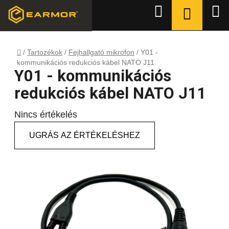
Ugrás
KOSÁR
Keresés
a
fő
tartalomhoz
Kezdőlap
/
Tartozékok
/
Fejhallgató mikrofon
/
Y01 -
kommunikációs redukciós kábel NATO J11
Y01 - kommunikációs
redukciós kábel NATO J11
A
Nincs értékelés
termék
UGRÁS AZ ÉRTÉKELÉSHEZ
átlagos
értékelése
5-
ből
0,0
csillag.