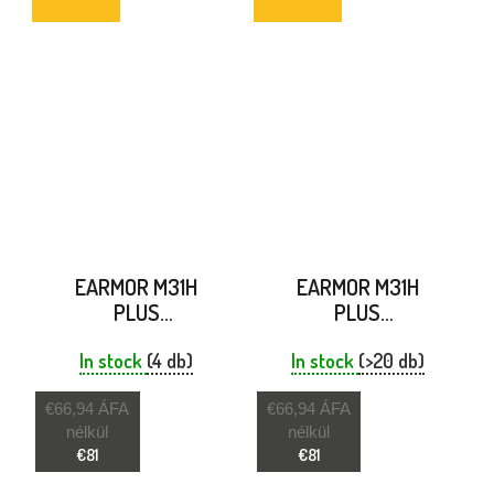
EARMOR M31H
EARMOR M31H
PLUS
PLUS
ELEKTRONIKUS
ELEKTRONIKUS
HALLÁSVÉDŐ
In stock
(4 db)
In stock
HALLÁSVÉDŐ
(>20 db)
VÁROSI SZÜRKE
PRÉRIFARKAS
€66,94 ÁFA
€66,94 ÁFA
BARNA
nélkül
nélkül
€81
€81